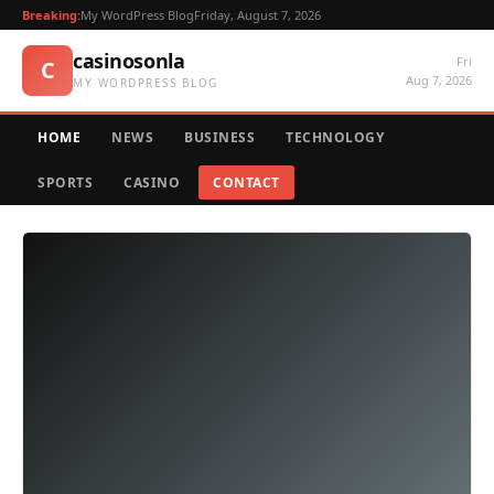
Breaking:
My WordPress Blog
Friday, August 7, 2026
casinosonla
Fri
C
Aug 7, 2026
MY WORDPRESS BLOG
HOME
NEWS
BUSINESS
TECHNOLOGY
SPORTS
CASINO
CONTACT