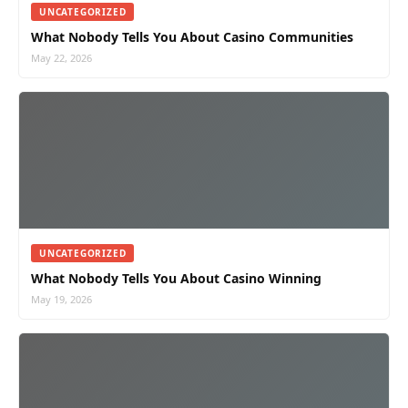
UNCATEGORIZED
What Nobody Tells You About Casino Communities
May 22, 2026
UNCATEGORIZED
What Nobody Tells You About Casino Winning
May 19, 2026