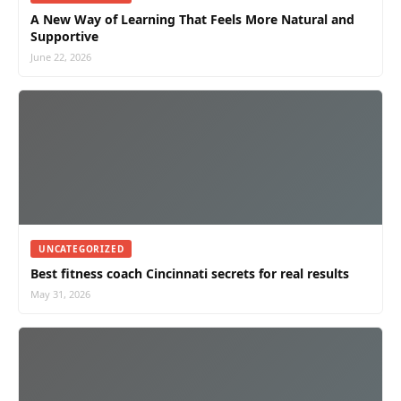
A New Way of Learning That Feels More Natural and
Supportive
June 22, 2026
UNCATEGORIZED
Best fitness coach Cincinnati secrets for real results
May 31, 2026